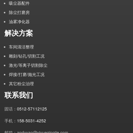
吸尘器配件
除尘打磨房
油雾净化器
解决方案
车间清洁整理
雕刻/钻孔/切割工况
激光/等离子切割除尘
焊接/打磨/抛光工况
其它粉尘治理
联系我们
固话：
0512-57112125
手机：
158-5031-4252
邮箱：andyyao@yiyueqingjie.com